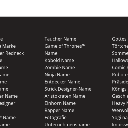
me
Taucher Name
Gottes
a Marke
Game of Thrones™
Törtch
er Redneck
Name
Sommer
e
Kobold Name
Hallow
Name
Zombie Name
Comic 
Name
Ninja Name
Robote
ame
Entdecker Name
Präsid
ame
Strick Designer-Name
Königs
er Name
Aristokraten Name
Geschl
esigner
Einhorn Name
Heavy 
Rapper Name
Werwol
s™ Name
Fotografie
Yogi n
Name
Unternehmensname
Imbiss