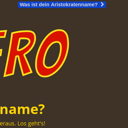
Was ist dein Aristokratenname?
nname?
raus. Los geht's!