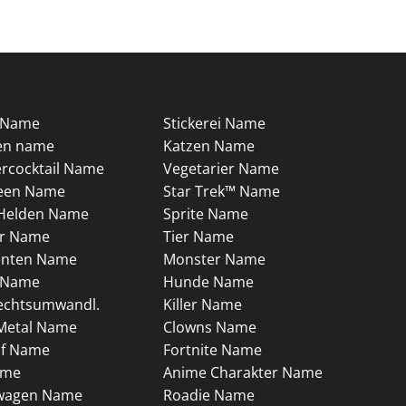
 Name
Stickerei Name
en name
Katzen Name
cocktail Name
Vegetarier Name
een Name
Star Trek™ Name
Helden Name
Sprite Name
r Name
Tier Name
enten Name
Monster Name
 Name
Hunde Name
echtsumwandl.
Killer Name
Metal Name
Clowns Name
f Name
Fortnite Name
ame
Anime Charakter Name
wagen Name
Roadie Name